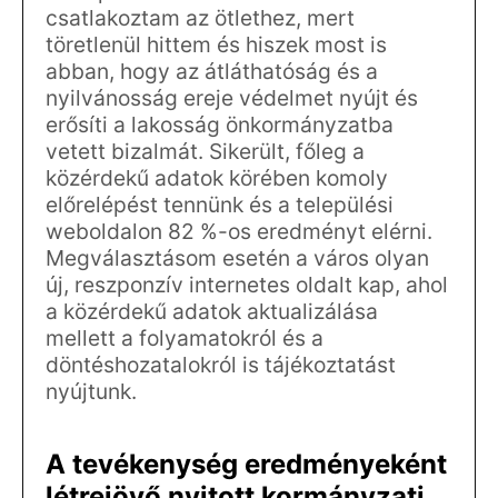
csatlakoztam az ötlethez, mert
töretlenül hittem és hiszek most is
abban, hogy az átláthatóság és a
nyilvánosság ereje védelmet nyújt és
erősíti a lakosság önkormányzatba
vetett bizalmát. Sikerült, főleg a
közérdekű adatok körében komoly
előrelépést tennünk és a települési
weboldalon 82 %-os eredményt elérni.
Megválasztásom esetén a város olyan
új, reszponzív internetes oldalt kap, ahol
a közérdekű adatok aktualizálása
mellett a folyamatokról és a
döntéshozatalokról is tájékoztatást
nyújtunk.
A tevékenység eredményeként
létrejövő nyitott kormányzati