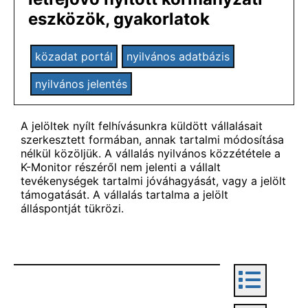
eszközök, gyakorlatok
közadat portál
nyilvános adatbázis
nyilvános jelentés
A jelöltek nyílt felhívásunkra küldött vállalásait
szerkesztett formában, annak tartalmi módosítása
nélkül közöljük. A vállalás nyilvános közzététele a
K-Monitor részéről nem jelenti a vállalt
tevékenységek tartalmi jóváhagyását, vagy a jelölt
támogatását. A vállalás tartalma a jelölt
álláspontját tükrözi.
Leaflet
|
©
OpenStreetMap
contributors ©
CARTO